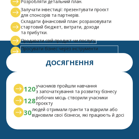
Розробляти детальний план.
Залучати інвестиції: презентувати проєкт
для спонсорів та партнерів.
Складати фінансовий план: розраховувати
стартовий бюджет, витрати, доходи
та прибутки.
Продавати свій продукт чи послугу.
Просувати бізнес через інструменти
маркетингу.
ДОСЯГНЕННЯ
учасників пройшли навчання
120
з започаткування та розвитку бізнесу
робочих місць створили учасники
128
проєкту
людей отримали гранти та відкрили або
30
відновили свої бізнеси, які працюють й досі