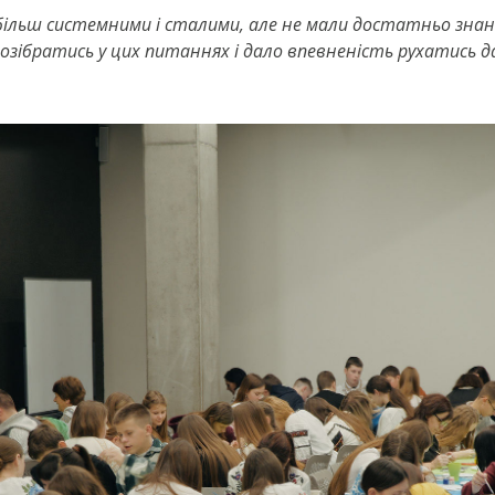
ільш системними і сталими, але не мали достатньо знан
зібратись у цих питаннях і дало впевненість рухатись да