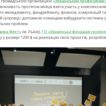
ся громадською організацією
«Український професійний
 можливість протягом місяця взяти участь у комплексно
ого менеджменту, фандрейзингу, фінансів, комунікацій т
супровід і допомагає командам вибудувати системну ро
льних проблем.
анка.Фест»
(м. Львів),
ГО «Українська фундація сколіоз
 у розмірі 1200 $ на реалізацію своїх проєктів, розробле