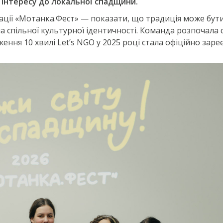
 інтересу до локальної спадщини.
ації «Мотанка.Фест» — показати, що традиція може бу
 спільної культурної ідентичності. Команда розпочала с
одження 10 хвилі Let’s NGO у 2025 році стала офіційно за