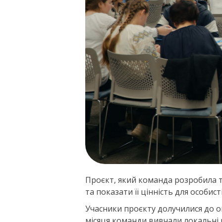
Проєкт, який команда розробила т
та показати її цінність для особис
Учасники проєкту долучилися до о
місяця команди вивчали локальні р