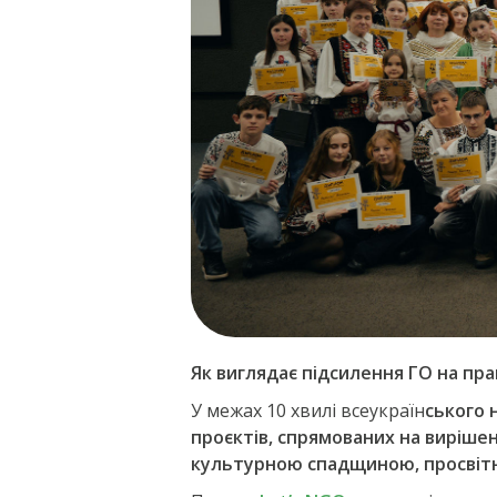
Як виглядає підсилення ГО на прак
У межах 10 хвилі всеукраїн
ського 
проєктів, спрямованих на виріше
культурною спадщиною, просвітни