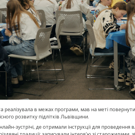
а реалізувала в межах програми, мав на меті повернут
тісного розвитку підлітків Львівщини.
нлайн-зустрічі, де отримали інструкції для проведення 
іздвяні традиції: записували інтерв’ю зі старожилами, 