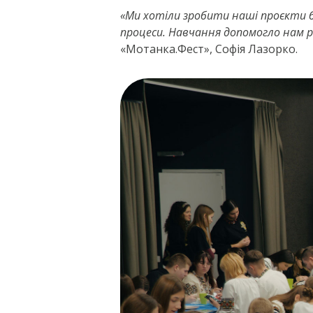
«Ми хотіли зробити наші проєкти б
процеси. Навчання допомогло нам ро
«Мотанка.Фест», Софія Лазорко.