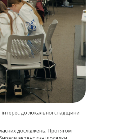
и інтерес до локальної спадщини
власних досліджень. Протягом
збирали автентичні колядки,