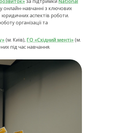
 розвиток»
за підтримки
National
му онлайн-навчанні з ключових
а юридичних аспектів роботи.
боту організації та
у»
(м. Київ),
ГО «Східний менті»
(м.
них під час навчання.