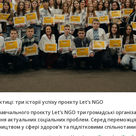
тиці: три історії успіху проєкту Let’s NGO
навчального проєкту Let’s NGO три громадські організа
ння актуальних соціальних проблем. Серед переможці
цтвом у сфері здоров’я та підлітковими спільнотами