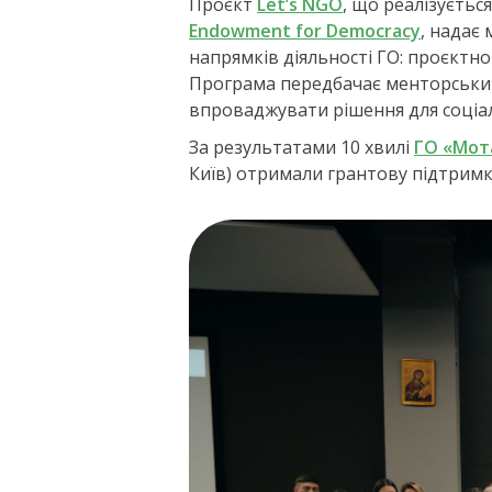
Проєкт
Let’s NGO
, що реалізуєть
Endowment for Democracy
, надає
напрямків діяльності ГО: проєктн
Програма передбачає менторський 
впроваджувати рішення для соціа
За результатами 10 хвилі
ГО «Мот
Київ) отримали грантову підтримку