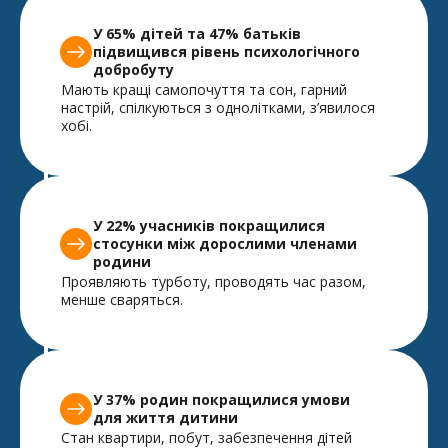
У 65% дітей та 47% батьків
підвищився рівень психологічного
добробуту
Мають кращі самопочуття та сон, гарний
настрій, спілкуються з однолітками, з’явилося
хобі.
У 22% учасників покращилися
стосунки між дорослими членами
родини
Проявляють турботу, проводять час разом,
менше сваряться.
У 37% родин покращилися умови
для життя дитини
Стан квартири, побут, забезпечення дітей