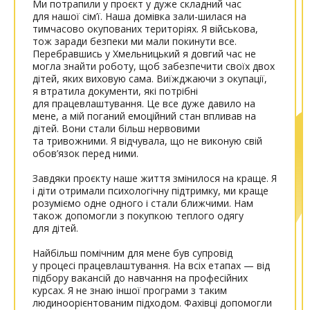
Ми потрапили у проєкт у дуже складний час
для нашої сім’ї. Наша домівка зали-шилася на
тимчасово окупованих територіях. Я військова,
тож заради безпеки ми мали покинути все.
Перебравшись у Хмельницький я довгий час не
могла знайти роботу, щоб забезпечити своїх двох
дітей, яких виховую сама. Виїжджаючи з окупації,
я втратила документи, які потрібні
для працевлаштування. Це все дуже давило на
мене, а мій поганий емоційний стан впливав на
дітей. Вони стали більш нервовими
та тривожними. Я відчувала, що не виконую свій
обов’язок перед ними.
Завдяки проєкту наше життя змінилося на краще. Я
і діти отримали психологічну підтримку, ми краще
розуміємо одне одного і стали ближчими. Нам
також допомогли з покупкою теплого одягу
для дітей.
Найбільш помічним для мене був супровід
у процесі працевлаштування. На всіх етапах — від
підбору вакансій до навчання на професійних
курсах. Я не знаю іншої програми з таким
людиноорієнтованим підходом. Фахівці допомогли