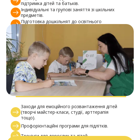
підтримка дітей та батьків.
Індивідуальні та групові заняття зі шкільних
предметів.
Підготовка дошкільнят до освітнього
процесу.
Розвиток життєвих навичок дітей
середнього та старшого шкільного віку
для планування власного успішного
майбутнього.
Заходи для емоційного розвантаження дітей
(творчі майстер-класи, студії, арттерапія
тощо).
Профорієнтаційні програми для підлітків.
Тренінги для дорослих та дітей.