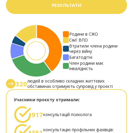
Програми з розвитку та формування
РЕЗУЛЬТАТИ
життєвих навичок.
Родини в СЖО
Сім’ї ВПО
Втратили члена родини
через війну
Багатодітні
Член родини має
інвалідність
людей в особливо складних життєвих
320
обставинах отримують супровід у проєкті
Учасники проєкту отримали:
917
консультацій психолога
консультацію профільних фахівців:
351